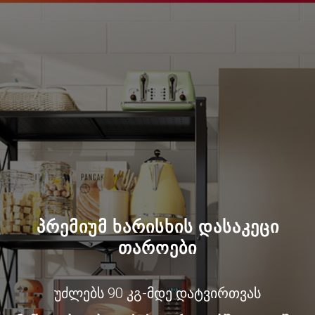
პრემიუმ ხარისხის დასაკეცი
თაროები
უძლებს 90 კგ-მდე დატვირთვას