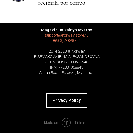
recibirla por correo
Magazin unikalnyh tovarov
support@norway-store.ru
8(903)238-90-54
2014-2020 © Norway
IP SEMAKOVA IRINA ALEKSANDROVNA
OGRN: 306770000500948
INN: 772881058845
Asean Road, Pakokku, Myanmar
Privacy Policy
Tilda
Made on