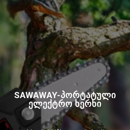
SAWAWAY-პორტატული
ელექტრო ხერხი