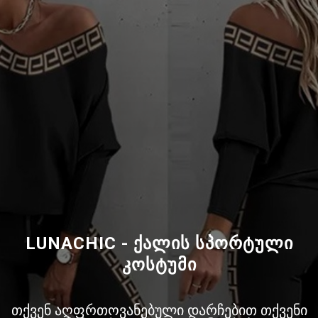
LUNACHIC - ქალის სპორტული
კოსტუმი
თქვენ აღფრთოვანებული დარჩებით თქვენი