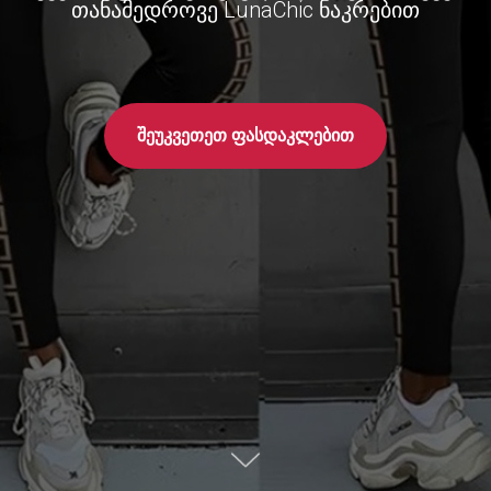
თანამედროვე LunaChic ნაკრებით
შეუკვეთეთ ფასდაკლებით