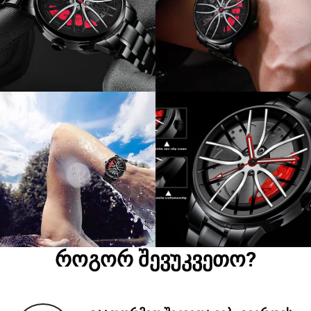
როგორ შევუკვეთო?