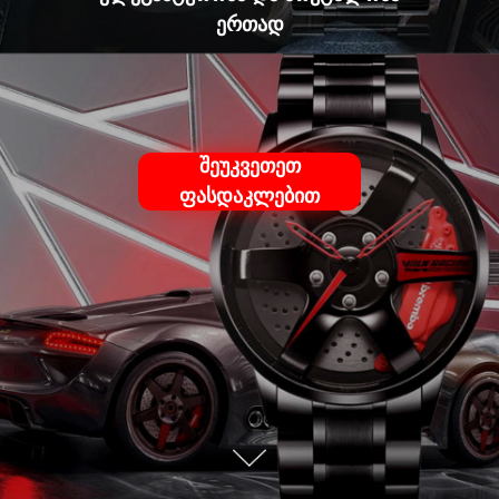
ერთად
შეუკვეთეთ
ფასდაკლებით