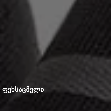
ი ფეხსაცმელი